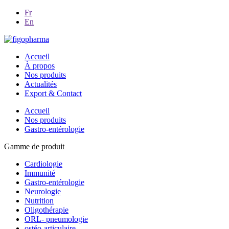
Fr
En
Accueil
À propos
Nos produits
Actualités
Export & Contact
Accueil
Nos produits
Gastro-entérologie
Gamme de produit
Cardiologie
Immunité
Gastro-entérologie
Neurologie
Nutrition
Oligothérapie
ORL- pneumologie
ostéo-articulaire